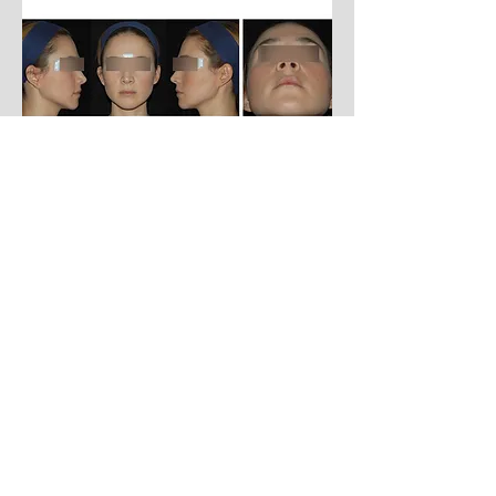
Bogotá - Colombia
Carrera 7 # 119 - 14
Consultorio 515
Edificio Centro Médico de
la Sabana